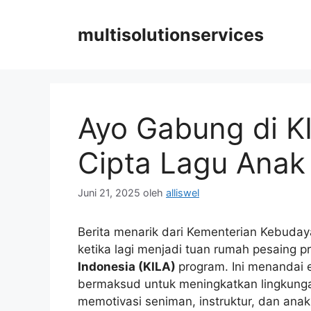
Langsung
ke
multisolutionservices
isi
Ayo Gabung di K
Cipta Lagu Anak
Juni 21, 2025
oleh
alliswel
Berita menarik dari Kementerian Kebuda
ketika lagi menjadi tuan rumah pesaing p
Indonesia (KILA)
program. Ini menandai e
bermaksud untuk meningkatkan lingkunga
memotivasi seniman, instruktur, dan ana