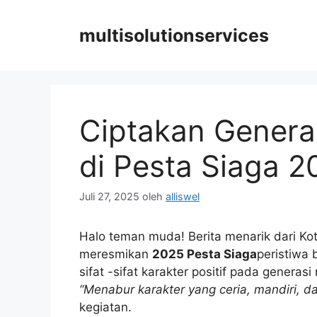
Langsung
ke
multisolutionservices
isi
Ciptakan Generas
di Pesta Siaga 2
Juli 27, 2025
oleh
alliswel
Halo teman muda! Berita menarik dari Kot
meresmikan
2025 Pesta Siaga
peristiwa
sifat -sifat karakter positif pada generas
“Menabur karakter yang ceria, mandiri, d
kegiatan.